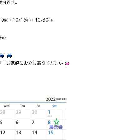
案内です。
0㈷・10/16㈰・10/30㈰
9㈰
す！お気軽にお立ち寄りください
。