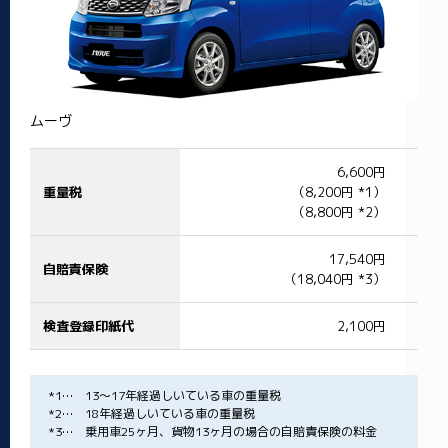
ムーヴ
6,600円
重量税
（8,200円 *1）
（8,800円 *2）
17,540円
自賠責保険
（18,040円 *3）
検査登録印紙代
2,100円
*1… 13～17年経過しいている車の重量税
*2… 18年経過しいている車の重量税
*3… 乗用車25ヶ月、貨物13ヶ月の場合の自賠責保険の料金