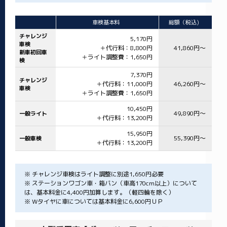
車検基本料
総額（税込)
チャレンジ
5,170円
車検
＋代行料：8,800円
41,860円～
新車初回車
＋ライト調整費：1,650円
検
7,370円
チャレンジ
＋代行料：11,000円
46,260円～
車検
＋ライト調整費：1,650円
10,450円
49,890円～
一般ライト
＋代行料：13,200円
15,950円
55,390円～
一般車検
＋代行料：13,200円
※ チャレンジ車検はライト調整に別途1,650円必要
※ ステーションワゴン車・箱バン（車高170cm以上）について
は、基本料金に4,400円加算します。（軽四輪を除く）
※ Wタイヤに車については基本料金に6,600円ＵＰ