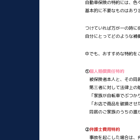
自動車保険の特約には、色
基本的に不要なものはあり
つけていれば万が一の時に
自分にとってどのような補
中でも、おすすめな特約を
①
個人賠償責任特約
被保険者本人と、その同居
第三者に対して法律上の賠
「家族が自転車でぶつかり
「お店で商品を破損させた
同居のご家族のうちの誰か
②
弁護士費用特約
事故を起こした場合は、弁