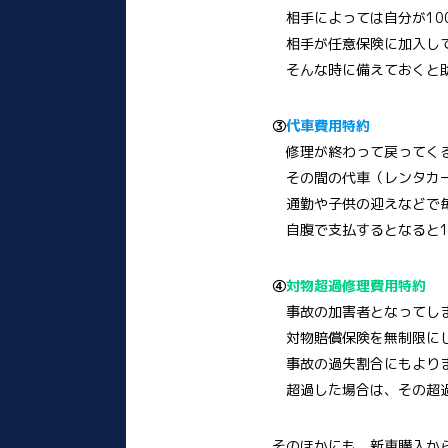
相手によっては自分が10
相手が任意保険に加入して
そんな時に備えておくと
③
代車費用特約
修理が終わって戻ってくる
その間の代車（レンタカー
通勤や子供の迎えなどで毎
自腹で支払するとなると1
④
対物超過修理費用特約
事故の加害者となってしま
対物賠償保険を無制限にし
事故の過失割合にもよりま
超過した場合は、その超過
そのほかにも、新車購入か